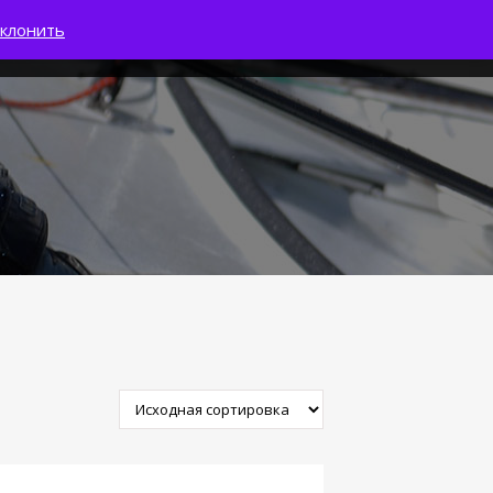
клонить
0