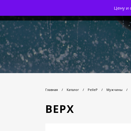
Цену и 
Главная
/
Каталог
/
PelleP
/
Мужчины
/
ВЕРХ