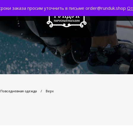
сроки заказа просим уточнить в письме order@runduk.shop
От
Повседневная одежда
/
Верх