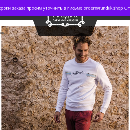
сроки заказа просим уточнить в письме order@runduk.shop
От
вная