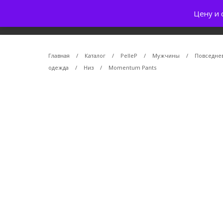
Цену и 
Главная
/
Каталог
/
PelleP
/
Мужчины
/
Повседне
одежда
/
Низ
/
Momentum Pants