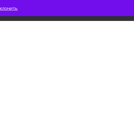
клонить
0