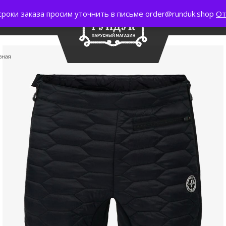
сроки заказа просим уточнить в письме order@runduk.shop
От
вная