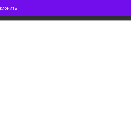
клонить
0