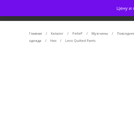
Цену и 
Главная
/
Каталог
/
PelleP
/
Мужчины
/
Повседне
одежда
/
Низ
/
Levo Quilted Pants